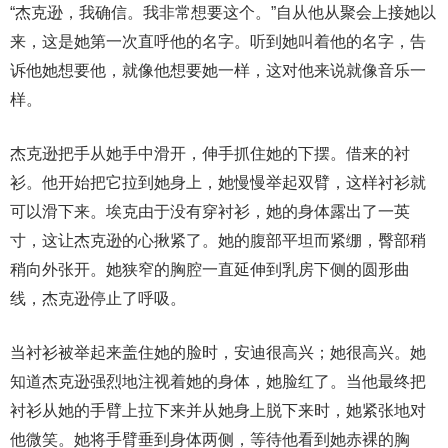
“杰克逊，我确信。我非常想要这个。”自从他从聚会上接她以
来，这是她第一次直呼他的名字。听到她叫着他的名字，告
诉他她想要他，就像他想要她一样，这对他来说就像音乐一
样。
杰克逊把手从她手中滑开，伸手抓住她的下摆。借来的衬
衫。他开始把它拉到她身上，她慢慢举起双臂，这样衬衫就
可以滑下来。埃克由于没有穿衬衫，她的身体露出了一英
寸，这让杰克逊的心揪紧了。她的腹部平坦而紧绷，臀部稍
稍向外张开。她狭窄的胸腔一直延伸到乳房下侧的圆形曲
线，杰克逊停止了呼吸。
当衬衫被举起来盖住她的脸时，安迪很高兴；她很高兴。她
知道杰克逊强烈地注视着她的身体，她脸红了。当他最终把
衬衫从她的手臂上拉下来并从她身上脱下来时，她紧张地对
他微笑。她将手臂垂到身体两侧，等待他看到她赤裸的胸