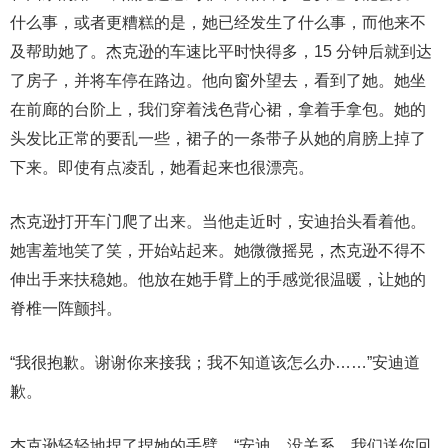
什么事，或者更糟糕的是，她已经发生了什么事，而他来不
及帮助她了。杰克逊的车速比平时快得多，15 分钟后就到达
了房子，并将车停在路边。他向窗外望去，看到了她。她坐
在前廊的台阶上，我们穿着浅色背心裙，拿着手拿包。她的
头发比正常的要乱一些，裙子的一条带子从她的肩膀上掉了
下来。即使有点凌乱，她看起来也很漂亮。
杰克逊打开车门爬了出来。当他走近时，安迪抬头看着他。
她害羞地笑了笑，开始站起来。她微微摇晃，杰克逊不得不
伸出手来扶稳她。他放在她手臂上的手感觉很温暖，让她的
脊椎一阵颤抖。
“我很抱歉。谢谢你来接我；我不知道该怎么办……”安迪道
歉。
杰克逊轻轻地捏了捏她的手臂，“安迪，没关系。我们送你回