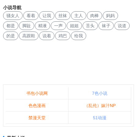
小说导航
骚女人
看着
让我
丝袜
主人
肉棒
妈妈
都是
脚趾
精液
一声
姐姐
舌头
袜子
说道
的是
高跟鞋
说着
鸡巴
给我
书包小说网
7色小说
色色漫画
（乱伦）妹汁NP
禁漫天堂
51动漫