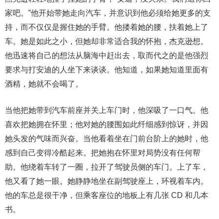
家吧。”他开始带她走向汽车，并意识到他必须给她更多的支
持，而不仅仅是握住她的手臂。他搂着她的腰，扶着她上了
车。她是如此之小，但她却非常适合我的怀抱，杰克逊想。
他迅速将自己的想法从脑海中赶出去，取而代之的是他强烈
要求与打安迪的人坐下来谈谈。他知道，如果她知道里面有
酒精，她就不会喝了。
当他把她带到汽车前座并关上车门时，他深吸了一口气。他
喜欢把她拥在怀里；他对她的腰围如此纤细感到惊讶，并因
她头发的气味而兴奋。当他看着坐在门前台阶上的她时，他
感到自己变得冷酷起来。把她抱在怀里对局势没有任何帮
助。他绕着车转了一圈，拉开了驾驶员侧的车门。上了车，
他又看了她一眼。她静静地坐在副驾驶座上，环视着车内。
他的车总是很干净，但乘客座位的地板上有几张 CD 和几本
书。