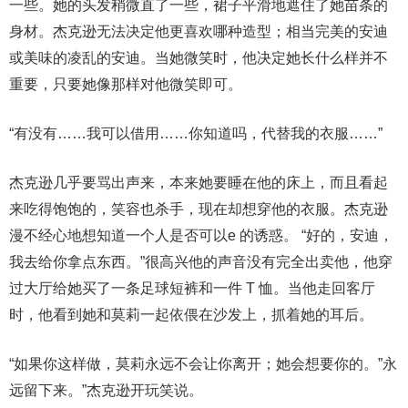
一些。她的头发稍微直了一些，裙子平滑地遮住了她苗条的
身材。杰克逊无法决定他更喜欢哪种造型；相当完美的安迪
或美味的凌乱的安迪。当她微笑时，他决定她长什么样并不
重要，只要她像那样对他微笑即可。
“有没有……我可以借用……你知道吗，代替我的衣服……”
杰克逊几乎要骂出声来，本来她要睡在他的床上，而且看起
来吃得饱饱的，笑容也杀手，现在却想穿他的衣服。杰克逊
漫不经心地想知道​​一个人是否可以e 的诱惑。 “好的，安迪，
我去给你拿点东西。”很高兴他的声音没有完全出卖他，他穿
过大厅给她买了一条足球短裤和一件 T 恤。当他走回客厅
时，他看到她和莫莉一起依偎在沙发上，抓着她的耳后。
“如果你这样做，莫莉永远不会让你离开；她会想要你的。”永
远留下来。”杰克逊开玩笑说。