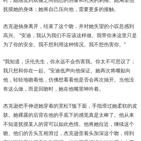
时，她感觉到双腿之间熟悉的热量和乳头的刺痛。她渴望他
抚摸她的身体；她将自己压向他，需要更多的接触。
杰克逊抽身离开，结束了这个吻，并对她失望的小叹息感到
高兴。 “安迪，我认为我们不应该这样做。我带你来这里只是
为了你的安全。我不想利用这种情况。我不想伤害你。”
“我知道，沃伦先生，你永远不会伤害我。你太不可思议了；
我只想和你在一起。”安迪低声向他保证。她再次将嘴贴向
他，轻轻地吻着他，仿佛想看看他是否会再次抽开。当他没
有这么做，而是回吻时，她在他嘴里呻吟着。
杰克逊把手伸进她穿着的宽松T恤下面，手指滑过她柔软的皮
肤。她裸露的后背在他的手底下的感觉真是太棒了。他从来
不知道抚摸某人的背可以如此色情。他将她拉近，继续这个
吻。他们的舌头互相滑过，杰克逊歪着头加深这个吻，得到