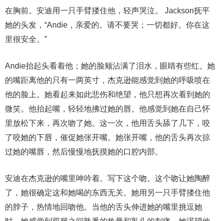
在胸前。安迪用一只手臂搂住他，轻声哭泣。 Jackson抚平
她的头发，“Andie，亲爱的。请不要哭；一切都好。你在这
里很安全。”
Andie抬起头看着他；她的脸颊沾满了泪水，眼睛有些红。她
的嘴距离他的只有一两英寸，杰克逊能感觉到她的呼吸喷在
他的脸上。她看起来如此悲伤和绝望，他只想再次看到她的
微笑。他抬起嘴，轻轻地拂过她的唇。他感觉到她在自己怀
里放松下来，再次吻了她。这一次，他用舌头舔了几下，咬
了咬她的下唇，催促她张开嘴。她张开嘴，他的舌头再次掠
过她的嘴唇，然后慢慢地抚摸她的口腔内部。
安迪在杰克逊的嘴里呻吟着。写下这个吻。这个吻让她陶醉
了，她很确定这和她喝的东西无关。她用另一只手臂搂住他
的脖子，热情地回吻他。当他的舌头伸进她的嘴里挑逗她