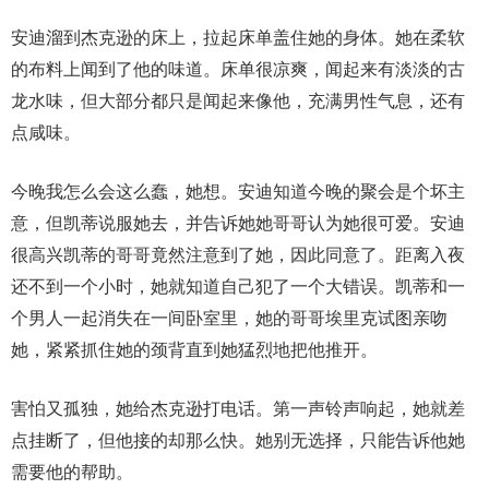
安迪溜到杰克逊的床上，拉起床单盖住她的身体。她在柔软
的布料上闻到了他的味道。床单很凉爽，闻起来有淡淡的古
龙水味，但大部分都只是闻起来像他，充满男性气息，还有
点咸味。
今晚我怎么会这么蠢，她想。安迪知道今晚的聚会是个坏主
意，但凯蒂说服她去，并告诉她她哥哥认为她很可爱。安迪
很高兴凯蒂的哥哥竟然注意到了她，因此同意了。距离入夜
还不到一个小时，她就知道自己犯了一个大错误。凯蒂和一
个男人一起消失在一间卧室里，她的哥哥埃里克试图亲吻
她，紧紧抓住她的颈背直到她猛烈地把他推开。
害怕又孤独，她给杰克逊打电话。第一声​​铃声响起，她就差
点挂断了，但他接的却那么快。她别无选择，只能告诉他她
需要他的帮助。