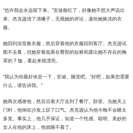
“也许我会永远留下来。”安迪脸红了，好像她不想大声说出
来。杰克逊清了清嗓子，无视她的评论，递给她换洗的衣
服。
她回到浴室换衣服，然后穿着他的衣服回到客厅。杰克逊试
图不去看，但她穿着低垂在臀部的短裤和露出她不存在的胸
罩的 T 恤，看起来很漂亮。
“我认为你最好休息一下，安迪。睡觉吧。”好吧，如果您需要
什么，请告诉我。”
她再次感谢他，然后沿着大厅走到了餐厅。卧室。当她关上
门时，他倒在沙发上叹了口气。杰克逊认为他今晚不会睡太
多觉。事实上，他几乎保证，知道一个性感、聪明、美妙的
女人在他的床上，他就睡不着了。