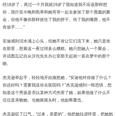
经18岁了，再过一个月我就19岁了我知道我不应该那样想
你，我什至今晚和凯蒂和她哥哥一起去参加了那个愚蠢的聚
会，但他不像你那样抓住了我的脖子。伤了我的嘴唇，他不
肯放手……”
安迪感到泪水涌上心头，但她不肯让它们流下来，她只是坐
在那里，想着这一夜过得多么糟糕。她只想融入一个聚会，
并试图忘记自从沃伦先生办公室那天起就一直在梦中的那个
吻。
杰克逊举起手，轻轻地开始激怒她，“安迪他对你做了什么？
你还好吗？需要我送你去医院吗？”杰克逊感到一阵恐惧，想
知道这个男孩是否以某种方式伤害了她，如果他做了什么不
仅仅是亲吻她。当她摇摇头时，他如释重负。
杰克逊叹了口气，“过来，亲爱的”，他把她拉进怀里，把她抱