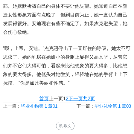
部。她默默祈祷自己的身体不要让他失望。她知道自己在塑
造女性形象方面有点晚了，但到目前为止，她一直认为自己
发展得很好。安迪现在有些不确定了。如果杰克逊失望，她
会伤心欲绝。
“哦，上帝。安迪。”杰克逊呼出了一直屏住的呼吸。她太不可
思议了。她的乳房在她娇小的身躯上显得又高又坚，尽管它
们并不它们大得可怕，看起来比他想象的要大得多，比他想
象的要大得多。他低头对她微笑，轻轻地在她的手臂上上下
抚摸。 “你是如此美丽和性感。”
首页
上一页
1
2
下一页
共2页
上一篇：
毕业礼物第 1 章01
下一篇：
毕业礼物第 1 章03
凯·欧文