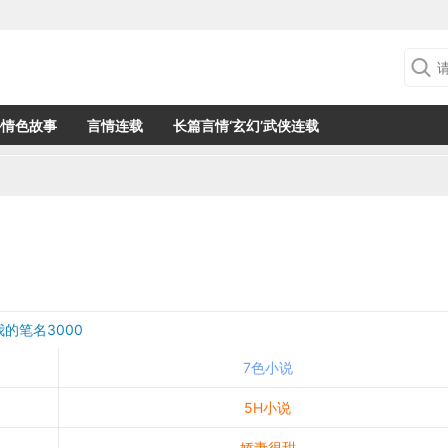
外情色故事
言情连载
长篇言情‘玄幻’武侠连载
我的笔名3000
7色小说
5H小说
娇妻很甜