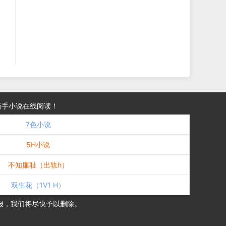
新手小说在线阅读！
7色小说
5H小说
不知廉耻（出轨h）
双生花（1V1 H）
报，我们将尽快予以删除。