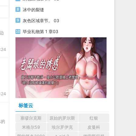
冰中的裂缝
灰色区域章节。 03
毕业礼物第 1 章03
性边
:24
:24
标签云
塞缪尔克斯
原始的罗尔斯
红银
体的
米格尔59
埃尔罗伊克
皮曼科