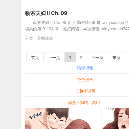
勒索夫妇 II Ch. 09
勒索夫妇 II Ch. 09 简介 勒索情侣II 是 rain
续集的第 01-08 章，最好阅读。再次感谢 rainyseaso
分类：
美图咪咪
首页
上一页
1
2
下一页
末页
猫咪视频
色色漫画
书包小说网
你是不归路（高h）