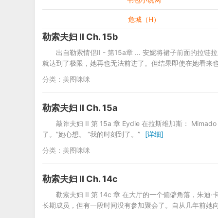
危城（H）
勒索夫妇 II Ch. 15b
出自勒索情侣II - 第15a章 ... 安妮将裙子前
就达到了极限，她再也无法前进了。但结果即使在她看来
分类：
美图咪咪
勒索夫妇 II Ch. 15a
敲诈夫妇 II 第 15a 章 Eydie 在拉斯维加斯： M
了。”她心想。 “我的时刻到了。”
[详细]
分类：
美图咪咪
勒索夫妇 II Ch. 14c
勒索夫妇 II 第 14c 章 在大厅的一个偏僻角落
长期成员，但有一段时间没有参加聚会了。自从几年前她