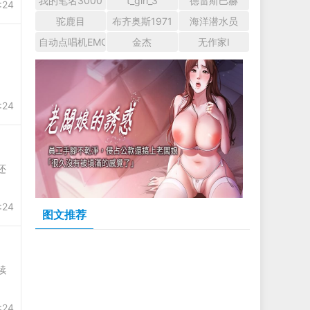
我的笔名3000
t_girl_3
德雷斯巴赫
:24
驼鹿目
布齐奥斯1971
海洋潜水员
自动点唱机EMCSA
金杰
无作家I
:24
还
:24
图文推荐
续
:24