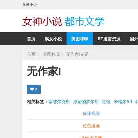
女神小说
首页
腐女小说
美图咪咪
BT迅雷资源
国
首页
美图咪咪
无作家I
专题
无作家I
0
相关标签：
塞缪尔克斯
原始的罗尔斯
红银
米格尔59
猫咪视频
色色漫画
书包小说网