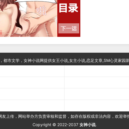
，都市文学，女神小说网提供女王小说,女主小说,恋足文章,SM心灵家园
网友上传，网站举办方负责审核和监督，如存在版权或非法内容，欢迎举
Copyright © 2022-2037
女神小说
.