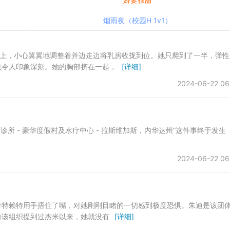
烟雨夜（校园H 1v1）
面的拉链拉上，小心翼翼地调整着并边走边将乳房收拢到位。她只爬到了一半，弹
也令人印象深刻。她的胸部挤在一起，
[详细]
2024-06-22 06
imado 诊所 - 豪华度假村及水疗中心 - 拉斯维加斯，内华达州“这件事终于发生
2024-06-22 06
，朱迪·卡特赖特用手捂住了嘴，对她刚刚目睹的一切感到极度恐惧。朱迪是该团
向该组织提到过杰米以来，她就没有
[详细]